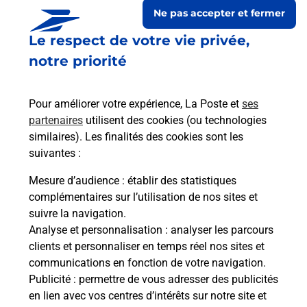
Ne pas accepter et fermer
Le respect de votre vie privée,
notre priorité
Pour améliorer votre expérience, La Poste et
ses
partenaires
utilisent des cookies (ou technologies
similaires). Les finalités des cookies sont les
suivantes :
Le lien s'ouvre dans un nouvel onglet
Boîte aux lettres La Poste
Mesure d’audience
: établir des statistiques
complémentaires sur l’utilisation de nos sites et
Prochaine collecte du courrier
lundi
à
09h00
suivre la navigation.
2 Place Du Bourg
Analyse et personnalisation
: analyser les parcours
22400
Landehen
clients et personnaliser en temps réel nos sites et
communications en fonction de votre navigation.
Itinéraire
Publicité
: permettre de vous adresser des publicités
en lien avec vos centres d’intérêts sur notre site et