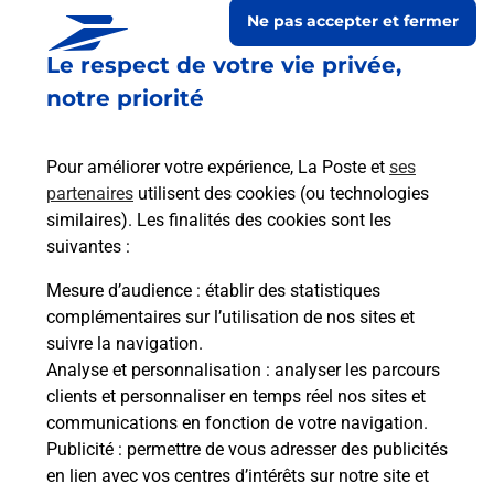
Ne pas accepter et fermer
Le respect de votre vie privée,
notre priorité
Pour améliorer votre expérience, La Poste et
ses
partenaires
utilisent des cookies (ou technologies
similaires). Les finalités des cookies sont les
suivantes :
Le lien s'ouvre dans un nouvel onglet
Boîte aux lettres La Poste
Mesure d’audience
: établir des statistiques
complémentaires sur l’utilisation de nos sites et
Prochaine collecte du courrier
lundi
à
09h00
suivre la navigation.
Square Henri Avril
Analyse et personnalisation
: analyser les parcours
22550
Henanbihen
clients et personnaliser en temps réel nos sites et
communications en fonction de votre navigation.
Itinéraire
Publicité
: permettre de vous adresser des publicités
en lien avec vos centres d’intérêts sur notre site et