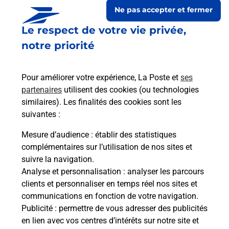
Ne pas accepter et fermer
Le respect de votre vie privée,
notre priorité
Pour améliorer votre expérience, La Poste et
ses
partenaires
utilisent des cookies (ou technologies
similaires). Les finalités des cookies sont les
suivantes :
Le lien s'ouvre dans un nouvel onglet
Boîte aux lettres La Poste
Mesure d’audience
: établir des statistiques
complémentaires sur l’utilisation de nos sites et
Prochaine collecte du courrier
lundi
à
09h00
suivre la navigation.
14 Rue General Boishardy
Analyse et personnalisation
: analyser les parcours
22510
Brehand
clients et personnaliser en temps réel nos sites et
communications en fonction de votre navigation.
Itinéraire
Publicité
: permettre de vous adresser des publicités
en lien avec vos centres d’intérêts sur notre site et