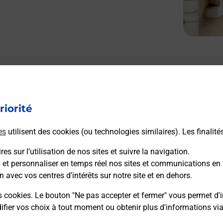
Le lien s'ouvre dans un nouvel onglet
Boîte aux lettres La Poste
riorité
Prochaine collecte du courrier
lundi
à
09h00
Porcaja
es
utilisent des cookies (ou technologies similaires). Les finalité
20125
Soccia
es sur l’utilisation de nos sites et suivre la navigation.
s et personnaliser en temps réel nos sites et communications en 
Itinéraire
n avec vos centres d’intérêts sur notre site et en dehors.
s cookies. Le bouton "Ne pas accepter et fermer" vous permet d'i
fier vos choix à tout moment ou obtenir plus d'informations vi