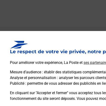
Le lien s'ouvre dans un nouvel onglet
Boîte aux lettres La Poste
Le respect de votre vie privée, notre p
Prochaine collecte du courrier
lundi
à
09h00
Croce
Pour améliorer votre expérience, La Poste et
ses partenair
20125
Soccia
Mesure d’audience
: établir des statistiques complémentair
Analyse et personnalisation
: analyser les parcours client
Itinéraire
Publicité
: permettre de vous adresser des publicités en lie
En cliquant sur "Accepter et fermer" vous acceptez tous le
fonctionnement du site seront déposés. Vous pouvez modi