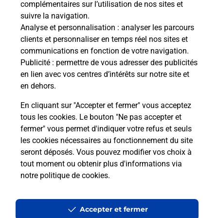
complémentaires sur l’utilisation de nos sites et
Le lien s'ouvre dans un nouvel onglet
suivre la navigation.
Boîte aux Lettres La Poste
Analyse et personnalisation
: analyser les parcours
Prochaine collecte du courrier
samedi
à
09h00
clients et personnaliser en temps réel nos sites et
communications en fonction de votre navigation.
Casone
Publicité
: permettre de vous adresser des publicités
20121
Pastricciola
en lien avec vos centres d’intérêts sur notre site et
en dehors.
Itinéraire
En cliquant sur "Accepter et fermer" vous acceptez
tous les cookies. Le bouton "Ne pas accepter et
fermer" vous permet d'indiquer votre refus et seuls
Localiser
Liste Boîtes aux lettres
Corse-du-Sud
Pastricciola
les cookies nécessaires au fonctionnement du site
seront déposés. Vous pouvez modifier vos choix à
tout moment ou obtenir plus d'informations via
notre politique de cookies
.
Plan du site
Accessibilité : partiellement conforme
Accepter et fermer