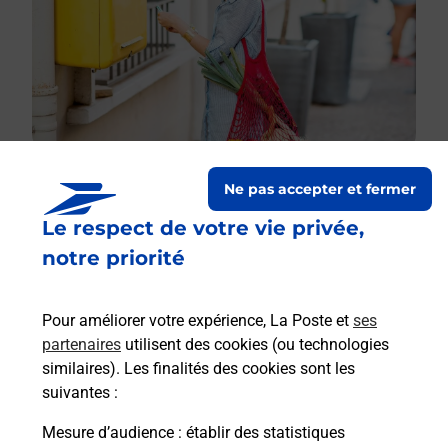
Ne pas accepter et fermer
Le respect de votre vie privée,
Le lien s'ouvre dans un nouvel onglet
Boîte aux lettres La Poste
notre priorité
Prochaine collecte du courrier
samedi
à
09h00
Pour améliorer votre expérience, La Poste et
ses
Poghju Di Chiusa
partenaires
utilisent des cookies (ou technologies
20121
Pastricciola
similaires). Les finalités des cookies sont les
suivantes :
Itinéraire
Mesure d’audience
: établir des statistiques