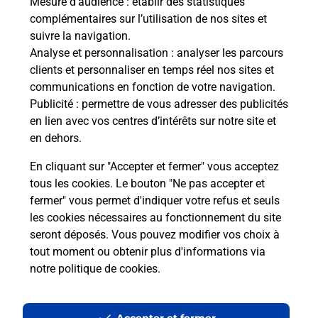
Mesure d’audience
: établir des statistiques
Le lien s'ouvre dans un nouvel onglet
complémentaires sur l’utilisation de nos sites et
Boîte aux lettres La Poste
suivre la navigation.
Prochaine collecte du courrier
vendredi
à
Analyse et personnalisation
: analyser les parcours
09h00
clients et personnaliser en temps réel nos sites et
communications en fonction de votre navigation.
Foce Di Mela
Publicité
: permettre de vous adresser des publicités
20112
Mela
en lien avec vos centres d’intérêts sur notre site et
en dehors.
Itinéraire
En cliquant sur "Accepter et fermer" vous acceptez
tous les cookies. Le bouton "Ne pas accepter et
fermer" vous permet d'indiquer votre refus et seuls
Localiser
Liste Boîtes aux lettres
Corse-du-Sud
Mela
les cookies nécessaires au fonctionnement du site
seront déposés. Vous pouvez modifier vos choix à
tout moment ou obtenir plus d'informations via
notre politique de cookies
.
Plan du site
Accessibilité : partiellement conforme