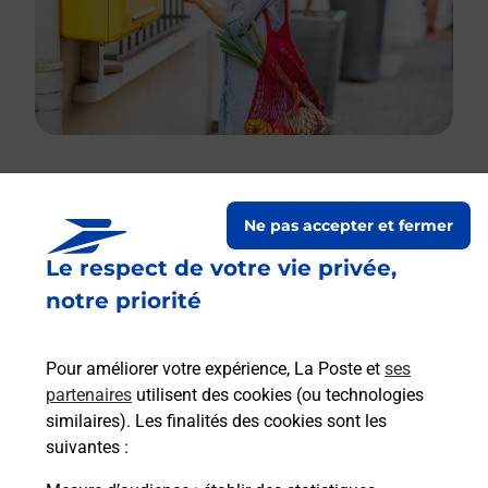
Le lien s'ouvre dans un nouvel onglet
Ne pas accepter et fermer
Boîte aux lettres La Poste
Le respect de votre vie privée,
Prochaine collecte du courrier
vendredi
à
notre priorité
09h00
Village
Pour améliorer votre expérience, La Poste et
ses
20112
Mela
partenaires
utilisent des cookies (ou technologies
similaires). Les finalités des cookies sont les
Itinéraire
suivantes :