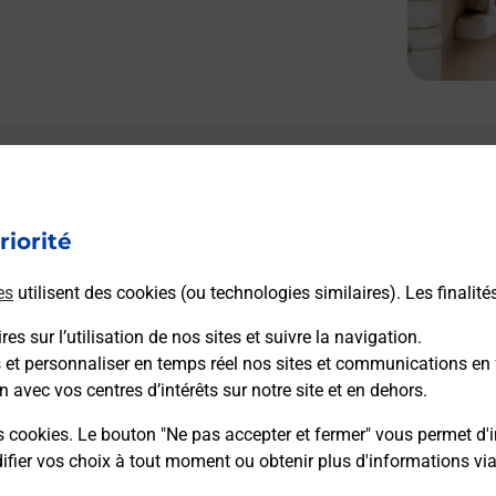
Le lien s'ouvre dans un nouvel onglet
L
Boîte aux lettres La Poste
riorité
Prochaine collecte du courrier
vendredi
à
09h00
es
utilisent des cookies (ou technologies similaires). Les finalité
Belvedere
20110
Belvedere Campomoro
es sur l’utilisation de nos sites et suivre la navigation.
s et personnaliser en temps réel nos sites et communications en 
n avec vos centres d’intérêts sur notre site et en dehors.
Itinéraire
s cookies. Le bouton "Ne pas accepter et fermer" vous permet d'i
fier vos choix à tout moment ou obtenir plus d'informations vi