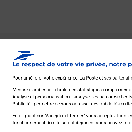
Le lien s'ouvre dans un nouvel onglet
Boîte aux lettres La Poste
Le respect de votre vie privée, notre p
Prochaine collecte du courrier
vendredi
à
09h00
Pour améliorer votre expérience, La Poste et
ses partenair
Chjosu D A Vigna
20110
Belvedere Campomoro
Mesure d’audience
: établir des statistiques complémentair
Analyse et personnalisation
: analyser les parcours client
Publicité
: permettre de vous adresser des publicités en lie
Itinéraire
En cliquant sur "Accepter et fermer" vous acceptez tous le
fonctionnement du site seront déposés. Vous pouvez modi