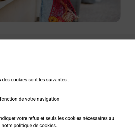
e lien s'ouvre dans un nouvel onglet
Boîte aux lettres La Poste
Prochaine collecte du courrier
vendredi
à
11h00
s des cookies sont les suivantes :
Campomoro
20110
Belvedere Campomoro
fonction de votre navigation.
Itinéraire
ndiquer votre refus et seuls les cookies nécessaires au
a
notre politique de cookies
.