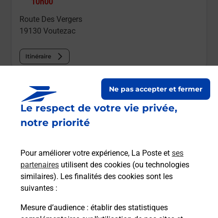
10h00
Route Des Vergers
19130
Voutezac
Itinéraire
Le lien s'ouvre dans un nouvel onglet
Ne pas accepter et fermer
Boîte aux Lettres La Poste
Le respect de votre vie privée,
Prochaine collecte du courrier
vendredi
à
notre priorité
11h00
Route De La Bessade
Pour améliorer votre expérience, La Poste et
ses
19130
Voutezac
partenaires
utilisent des cookies (ou technologies
similaires). Les finalités des cookies sont les
Itinéraire
suivantes :
Mesure d’audience
: établir des statistiques
Le lien s'ouvre dans un nouvel onglet