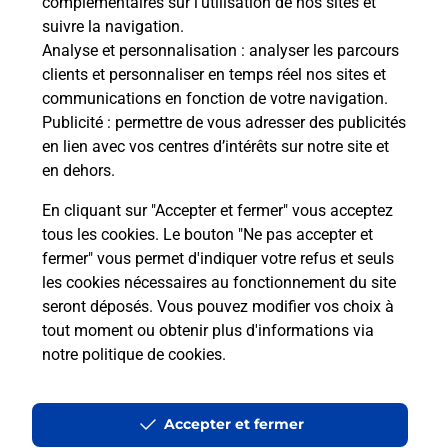
complémentaires sur l’utilisation de nos sites et
Boîte aux Lettres La Poste
suivre la navigation.
Prochaine collecte du courrier
vendredi
à
Analyse et personnalisation
: analyser les parcours
09h00
clients et personnaliser en temps réel nos sites et
communications en fonction de votre navigation.
Route Du Barrage
Publicité
: permettre de vous adresser des publicités
19130
Voutezac
en lien avec vos centres d’intérêts sur notre site et
en dehors.
Itinéraire
En cliquant sur "Accepter et fermer" vous acceptez
tous les cookies. Le bouton "Ne pas accepter et
fermer" vous permet d'indiquer votre refus et seuls
Localiser
Liste Boîtes aux lettres
Corrèze
Voutezac
les cookies nécessaires au fonctionnement du site
seront déposés. Vous pouvez modifier vos choix à
tout moment ou obtenir plus d'informations via
notre politique de cookies
.
Plan du site
Accessibilité : partiellement conforme
Accepter et fermer