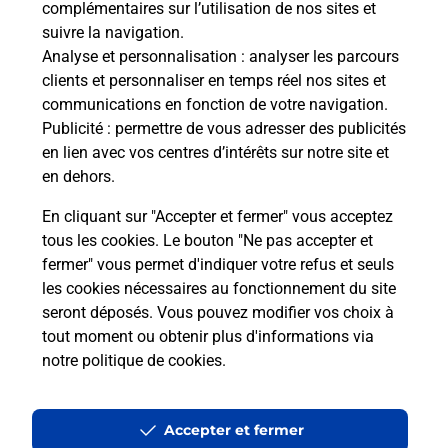
complémentaires sur l’utilisation de nos sites et
Le lien s'ouvre dans un nouvel onglet
suivre la navigation.
Boîte aux Lettres La Poste
Analyse et personnalisation
: analyser les parcours
Collecte du courrier aujourd'hui à
09h00
clients et personnaliser en temps réel nos sites et
communications en fonction de votre navigation.
1 Rue Des Lilas
Publicité
: permettre de vous adresser des publicités
19240
Varetz
en lien avec vos centres d’intérêts sur notre site et
en dehors.
Itinéraire
En cliquant sur "Accepter et fermer" vous acceptez
tous les cookies. Le bouton "Ne pas accepter et
fermer" vous permet d'indiquer votre refus et seuls
Localiser
Liste Boîtes aux lettres
Corrèze
Varetz
les cookies nécessaires au fonctionnement du site
seront déposés. Vous pouvez modifier vos choix à
tout moment ou obtenir plus d'informations via
notre politique de cookies
.
Plan du site
Accessibilité : partiellement conforme
Accepter et fermer