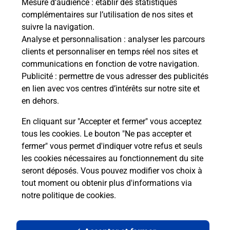
Mesure d’audience
: établir des statistiques
complémentaires sur l’utilisation de nos sites et
Le lien s'ouvre dans un nouvel onglet
suivre la navigation.
Boîte aux lettres La Poste
Analyse et personnalisation
: analyser les parcours
Collecte du courrier aujourd'hui à
09h00
clients et personnaliser en temps réel nos sites et
communications en fonction de votre navigation.
15 Chemin De Gernes
Publicité
: permettre de vous adresser des publicités
19500
Turenne
en lien avec vos centres d’intérêts sur notre site et
en dehors.
Itinéraire
En cliquant sur "Accepter et fermer" vous acceptez
tous les cookies. Le bouton "Ne pas accepter et
fermer" vous permet d'indiquer votre refus et seuls
Localiser
Liste Boîtes aux lettres
Corrèze
Turenne
les cookies nécessaires au fonctionnement du site
seront déposés. Vous pouvez modifier vos choix à
tout moment ou obtenir plus d'informations via
notre politique de cookies
.
Plan du site