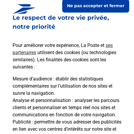
Ne pas accepter et fermer
Le respect de votre vie privée,
notre priorité
Pour améliorer votre expérience, La Poste et
ses
partenaires
utilisent des cookies (ou technologies
similaires). Les finalités des cookies sont les
suivantes :
Le lien s'ouvre dans un nouvel onglet
Boîte aux lettres La Poste
Mesure d’audience
: établir des statistiques
complémentaires sur l’utilisation de nos sites et
Prochaine collecte du courrier
lundi
à
08h30
suivre la navigation.
1 Place De La Mairie
Analyse et personnalisation
: analyser les parcours
19300
Soudeilles
clients et personnaliser en temps réel nos sites et
communications en fonction de votre navigation.
Itinéraire
Publicité
: permettre de vous adresser des publicités
en lien avec vos centres d’intérêts sur notre site et