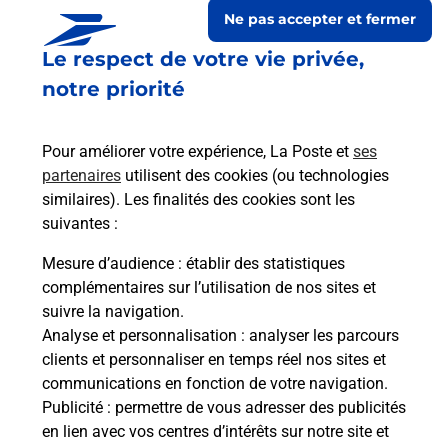
Ne pas accepter et fermer
Le respect de votre vie privée,
notre priorité
Pour améliorer votre expérience, La Poste et
ses
partenaires
utilisent des cookies (ou technologies
similaires). Les finalités des cookies sont les
suivantes :
Le lien s'ouvre dans un nouvel onglet
Boîte aux lettres La Poste
Mesure d’audience
: établir des statistiques
complémentaires sur l’utilisation de nos sites et
Collecte du courrier aujourd'hui à
08h30
suivre la navigation.
Place De L Eglise
Analyse et personnalisation
: analyser les parcours
19290
Sornac
clients et personnaliser en temps réel nos sites et
communications en fonction de votre navigation.
Itinéraire
Publicité
: permettre de vous adresser des publicités
en lien avec vos centres d’intérêts sur notre site et