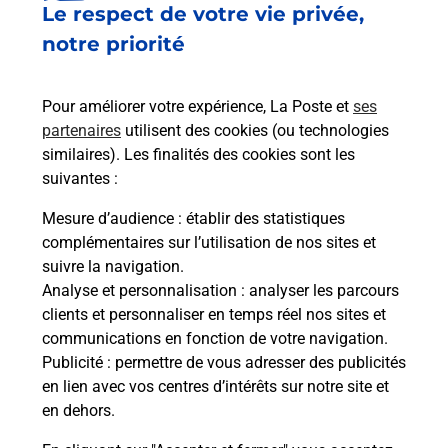
Le respect de votre vie privée,
Le lien s'ouvre dans un nouvel onglet
Boîte aux lettres La Poste
notre priorité
Prochaine collecte du courrier
samedi
à
09h00
Pour améliorer votre expérience, La Poste et
ses
42 Avenue Nationale
partenaires
utilisent des cookies (ou technologies
19700
Seilhac
similaires). Les finalités des cookies sont les
suivantes :
Itinéraire
Mesure d’audience
: établir des statistiques
complémentaires sur l’utilisation de nos sites et
Le lien s'ouvre dans un nouvel onglet
suivre la navigation.
Boîte aux Lettres La Poste
Analyse et personnalisation
: analyser les parcours
Prochaine collecte du courrier
samedi
à
12h00
clients et personnaliser en temps réel nos sites et
communications en fonction de votre navigation.
3 Place Du Docteur Meyrignac
Publicité
: permettre de vous adresser des publicités
19700
Seilhac
en lien avec vos centres d’intérêts sur notre site et
en dehors.
Itinéraire