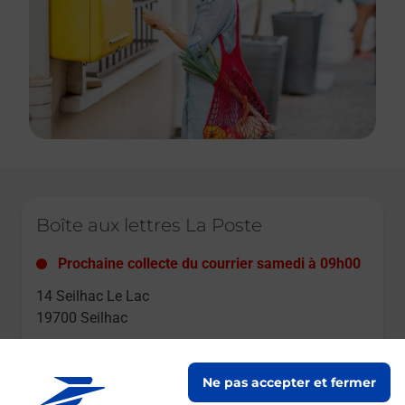
Le lien s'ouvre dans un nouvel onglet
Boîte aux lettres La Poste
Prochaine collecte du courrier
samedi
à
09h00
14 Seilhac Le Lac
19700
Seilhac
Itinéraire
Ne pas accepter et fermer