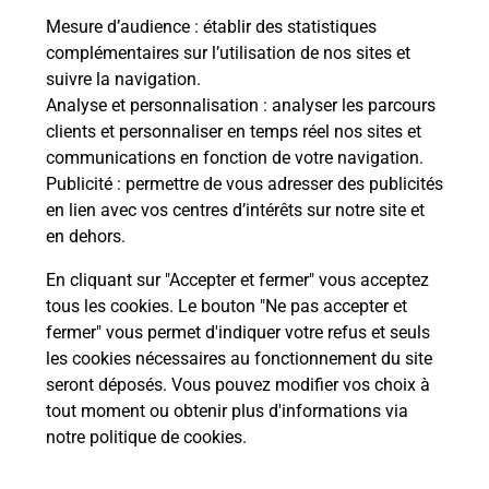
Mesure d’audience
: établir des statistiques
complémentaires sur l’utilisation de nos sites et
Le lien s'ouvre dans un nouvel onglet
suivre la navigation.
Boîte aux Lettres La Poste
Analyse et personnalisation
: analyser les parcours
Collecte du courrier aujourd'hui à
08h30
clients et personnaliser en temps réel nos sites et
communications en fonction de votre navigation.
Le Bourg
Publicité
: permettre de vous adresser des publicités
19290
Saint Setiers
en lien avec vos centres d’intérêts sur notre site et
en dehors.
Itinéraire
En cliquant sur "Accepter et fermer" vous acceptez
tous les cookies. Le bouton "Ne pas accepter et
fermer" vous permet d'indiquer votre refus et seuls
Localiser
Liste Boîtes aux lettres
Corrèze
Saint Setiers
les cookies nécessaires au fonctionnement du site
seront déposés. Vous pouvez modifier vos choix à
tout moment ou obtenir plus d'informations via
notre politique de cookies
.
Plan du site