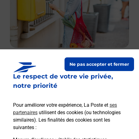
Ne pas accepter et fermer
Le lien s'ouvre dans un nouvel onglet
Le respect de votre vie privée,
Boîte aux lettres La Poste
notre priorité
Prochaine collecte du courrier
lundi
à
08h30
Le Malaurent
Pour améliorer votre expérience, La Poste et
ses
19290
Saint Germain Lavolps
partenaires
utilisent des cookies (ou technologies
similaires). Les finalités des cookies sont les
Itinéraire
suivantes :