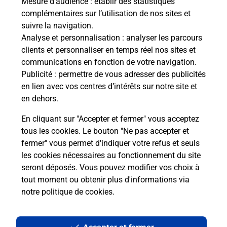
Mesure d’audience
: établir des statistiques
Le lien s'ouvre dans un nouvel onglet
complémentaires sur l’utilisation de nos sites et
Boîte aux lettres La Poste
suivre la navigation.
Analyse et personnalisation
: analyser les parcours
Prochaine collecte du courrier
lundi
à
08h30
clients et personnaliser en temps réel nos sites et
Le Bourg
communications en fonction de votre navigation.
19290
Saint Germain Lavolps
Publicité
: permettre de vous adresser des publicités
en lien avec vos centres d’intérêts sur notre site et
Itinéraire
en dehors.
En cliquant sur "Accepter et fermer" vous acceptez
tous les cookies. Le bouton "Ne pas accepter et
Localiser
Liste Boîtes aux lettres
Corrèze
fermer" vous permet d'indiquer votre refus et seuls
Saint Germain Lavolps
les cookies nécessaires au fonctionnement du site
seront déposés. Vous pouvez modifier vos choix à
tout moment ou obtenir plus d'informations via
notre politique de cookies
.
Plan du site
Accessibilité : partiellement conforme