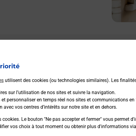
Le lien s'ouvre dans un nouvel onglet
Boîte aux lettres La Poste
riorité
Prochaine collecte du courrier
samedi
à
09h00
es
utilisent des cookies (ou technologies similaires). Les finalité
Route De La Roche
19190
Palazinges
es sur l’utilisation de nos sites et suivre la navigation.
s et personnaliser en temps réel nos sites et communications en 
n avec vos centres d’intérêts sur notre site et en dehors.
Itinéraire
s cookies. Le bouton "Ne pas accepter et fermer" vous permet d'i
fier vos choix à tout moment ou obtenir plus d'informations vi