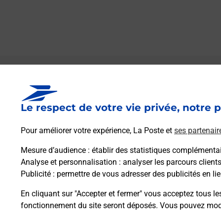
Le lien s'ouvre dans un nouvel onglet
Boîte aux lettres La Poste
Le respect de votre vie privée, notre p
Prochaine collecte du courrier
samedi
à
09h00
Pour améliorer votre expérience, La Poste et
ses partenair
Route De Saint Laurent
19190
Palazinges
Mesure d’audience
: établir des statistiques complémentair
Analyse et personnalisation
: analyser les parcours client
Publicité
: permettre de vous adresser des publicités en lie
Itinéraire
En cliquant sur "Accepter et fermer" vous acceptez tous le
fonctionnement du site seront déposés. Vous pouvez modi