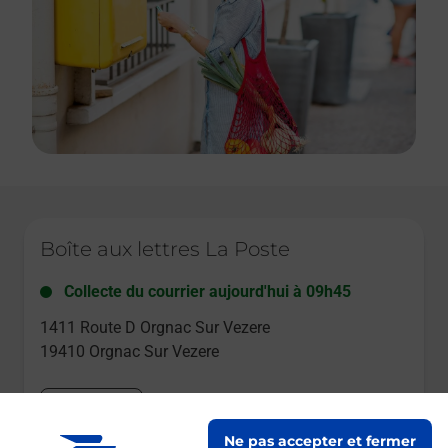
Le lien s'ouvre dans un nouvel onglet
Boîte aux lettres La Poste
Collecte du courrier aujourd'hui à
09h45
1411 Route D Orgnac Sur Vezere
19410
Orgnac Sur Vezere
Itinéraire
Ne pas accepter et fermer