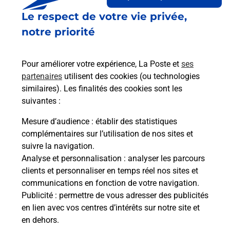
Le lien s'ouvre dans un nouvel onglet
Le respect de votre vie privée,
Boîte aux lettres La Poste
notre priorité
Collecte du courrier aujourd'hui à
08h00
1714 Route De Vigeois
Pour améliorer votre expérience, La Poste et
ses
19410
Orgnac Sur Vezere
partenaires
utilisent des cookies (ou technologies
similaires). Les finalités des cookies sont les
Itinéraire
suivantes :
Mesure d’audience
: établir des statistiques
Le lien s'ouvre dans un nouvel onglet
complémentaires sur l’utilisation de nos sites et
Boîte aux Lettres La Poste
suivre la navigation.
Analyse et personnalisation
: analyser les parcours
Collecte du courrier aujourd'hui à
09h15
clients et personnaliser en temps réel nos sites et
886 Route De La Mairie
communications en fonction de votre navigation.
19410
Orgnac Sur Vezere
Publicité
: permettre de vous adresser des publicités
en lien avec vos centres d’intérêts sur notre site et
Itinéraire
en dehors.