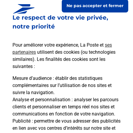
Ne pas accepter et fermer
Le respect de votre vie privée,
notre priorité
Pour améliorer votre expérience, La Poste et
ses
partenaires
utilisent des cookies (ou technologies
similaires). Les finalités des cookies sont les
suivantes :
Le lien s'ouvre dans un nouvel onglet
Boîte aux Lettres La Poste
Mesure d’audience
: établir des statistiques
complémentaires sur l’utilisation de nos sites et
Collecte du courrier aujourd'hui à
11h00
suivre la navigation.
Place Charles De Gaulle
Analyse et personnalisation
: analyser les parcours
19600
Noailles
clients et personnaliser en temps réel nos sites et
communications en fonction de votre navigation.
Itinéraire
Publicité
: permettre de vous adresser des publicités
en lien avec vos centres d’intérêts sur notre site et