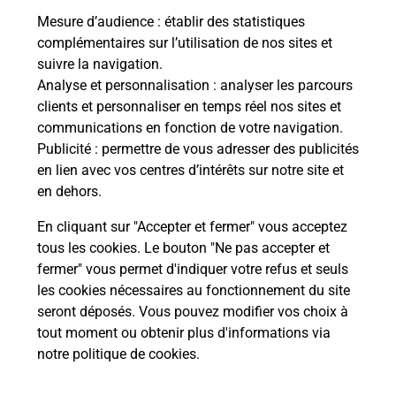
Mesure d’audience
: établir des statistiques
complémentaires sur l’utilisation de nos sites et
Le lien s'ouvre dans un nouvel onglet
suivre la navigation.
Boîte aux Lettres La Poste
Analyse et personnalisation
: analyser les parcours
Collecte du courrier aujourd'hui à
08h00
clients et personnaliser en temps réel nos sites et
communications en fonction de votre navigation.
12 Route Des Etangs Peyrelevade
Publicité
: permettre de vous adresser des publicités
19460
Naves
en lien avec vos centres d’intérêts sur notre site et
en dehors.
Itinéraire
En cliquant sur "Accepter et fermer" vous acceptez
tous les cookies. Le bouton "Ne pas accepter et
fermer" vous permet d'indiquer votre refus et seuls
Localiser
Liste Boîtes aux lettres
Corrèze
Naves
les cookies nécessaires au fonctionnement du site
seront déposés. Vous pouvez modifier vos choix à
tout moment ou obtenir plus d'informations via
notre politique de cookies
.
Plan du site