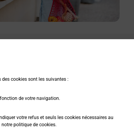
e lien s'ouvre dans un nouvel onglet
Boîte aux lettres La Poste
Collecte du courrier aujourd'hui à
08h30
Impasse De La Mairie
s des cookies sont les suivantes :
19500
Marcillac La Croze
fonction de votre navigation.
Itinéraire
ndiquer votre refus et seuls les cookies nécessaires au
a
notre politique de cookies
.