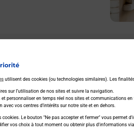
Le lien s'ouvre dans un nouvel onglet
L
Boîte aux lettres La Poste
riorité
Collecte du courrier aujourd'hui à
15h30
80 Route De Puy Redon
es
utilisent des cookies (ou technologies similaires). Les finalité
19500
Marcillac La Croze
es sur l’utilisation de nos sites et suivre la navigation.
s et personnaliser en temps réel nos sites et communications en 
Itinéraire
n avec vos centres d’intérêts sur notre site et en dehors.
s cookies. Le bouton "Ne pas accepter et fermer" vous permet d'i
fier vos choix à tout moment ou obtenir plus d'informations vi