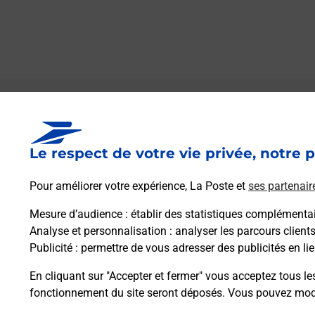
Le lien s'ouvre dans un nouvel onglet
Boîte aux lettres La Poste
Le respect de votre vie privée, notre p
Collecte du courrier aujourd'hui à
09h00
Impasse De La Mairie
Pour améliorer votre expérience, La Poste et
ses partenair
19500
Marcillac La Croze
Mesure d’audience
: établir des statistiques complémentair
Analyse et personnalisation
: analyser les parcours client
Itinéraire
Publicité
: permettre de vous adresser des publicités en lie
En cliquant sur "Accepter et fermer" vous acceptez tous le
fonctionnement du site seront déposés. Vous pouvez modi