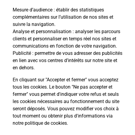
Mesure d’audience
: établir des statistiques
Le lien s'ouvre dans un nouvel onglet
complémentaires sur l’utilisation de nos sites et
Boîte aux lettres La Poste
suivre la navigation.
Prochaine collecte du courrier
vendredi
à
Analyse et personnalisation
: analyser les parcours
09h00
clients et personnaliser en temps réel nos sites et
communications en fonction de votre navigation.
Route De Tulle
Publicité
: permettre de vous adresser des publicités
19470
Madranges
en lien avec vos centres d’intérêts sur notre site et
en dehors.
Itinéraire
En cliquant sur "Accepter et fermer" vous acceptez
tous les cookies. Le bouton "Ne pas accepter et
fermer" vous permet d'indiquer votre refus et seuls
Localiser
Liste Boîtes aux lettres
Corrèze
Madranges
les cookies nécessaires au fonctionnement du site
seront déposés. Vous pouvez modifier vos choix à
tout moment ou obtenir plus d'informations via
notre politique de cookies
.
Plan du site