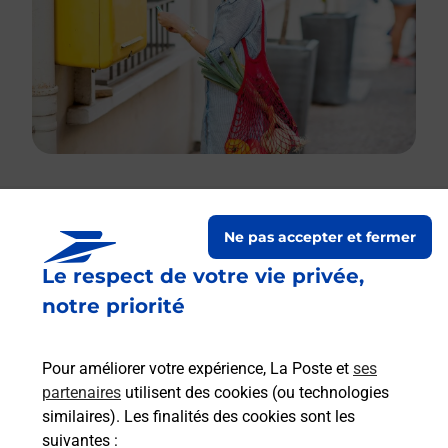
Le lien s'ouvre dans un nouvel onglet
Ne pas accepter et fermer
Boîte aux lettres La Poste
Le respect de votre vie privée,
Prochaine collecte du courrier
vendredi
à
notre priorité
09h00
Route Du Lonzac
Pour améliorer votre expérience, La Poste et
ses
19470
Madranges
partenaires
utilisent des cookies (ou technologies
similaires). Les finalités des cookies sont les
Itinéraire
suivantes :