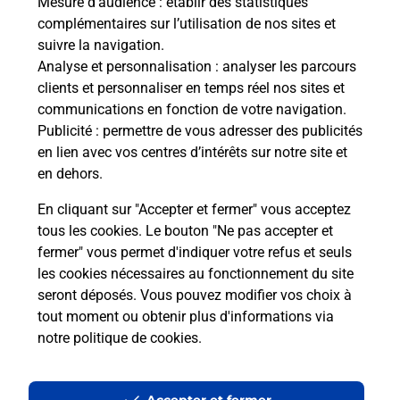
Mesure d’audience
: établir des statistiques
Le lien s'ouvre dans un nouvel onglet
complémentaires sur l’utilisation de nos sites et
Boîte aux lettres La Poste
suivre la navigation.
Analyse et personnalisation
: analyser les parcours
Collecte du courrier aujourd'hui à
09h00
clients et personnaliser en temps réel nos sites et
2 Place De L Oratoire
communications en fonction de votre navigation.
19320
Lafage Sur Sombre
Publicité
: permettre de vous adresser des publicités
en lien avec vos centres d’intérêts sur notre site et
Itinéraire
en dehors.
En cliquant sur "Accepter et fermer" vous acceptez
tous les cookies. Le bouton "Ne pas accepter et
Localiser
Liste Boîtes aux lettres
Corrèze
fermer" vous permet d'indiquer votre refus et seuls
Lafage Sur Sombre
les cookies nécessaires au fonctionnement du site
seront déposés. Vous pouvez modifier vos choix à
tout moment ou obtenir plus d'informations via
notre politique de cookies
.
Plan du site
Accessibilité : partiellement conforme