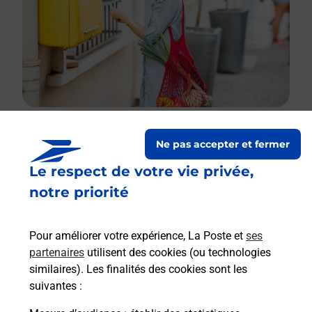
Ne pas accepter et fermer
Le lien s'ouvre dans un nouvel onglet
Le respect de votre vie privée,
Boîte aux lettres La Poste
notre priorité
Collecte du courrier aujourd'hui à
09h00
Route De Prauvialle
Pour améliorer votre expérience, La Poste et
ses
19320
Lafage Sur Sombre
partenaires
utilisent des cookies (ou technologies
similaires). Les finalités des cookies sont les
Itinéraire
suivantes :