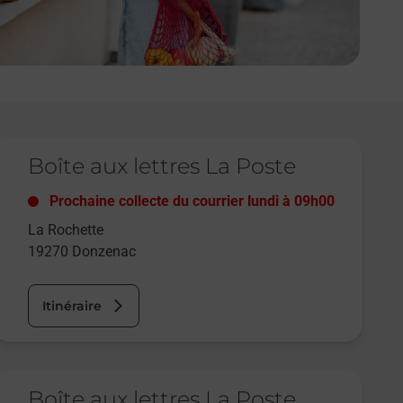
e lien s'ouvre dans un nouvel onglet
Boîte aux lettres La Poste
Prochaine collecte du courrier
lundi
à
09h00
La Rochette
19270
Donzenac
Itinéraire
e lien s'ouvre dans un nouvel onglet
Boîte aux lettres La Poste