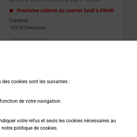
Prochaine collecte du courrier
lundi
à
09h00
Espeyrut
19270
Donzenac
Itinéraire
s des cookies sont les suivantes :
fonction de votre navigation.
ndiquer votre refus et seuls les cookies nécessaires au
a
notre politique de cookies
.