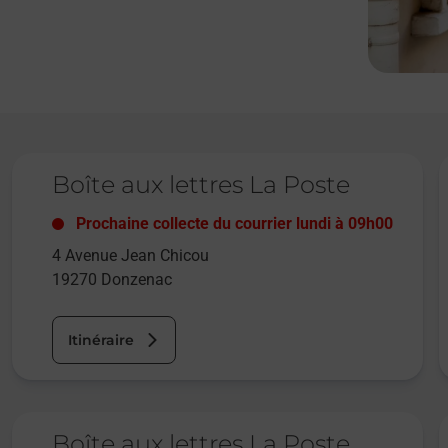
Le lien s'ouvre dans un nouvel onglet
L
Boîte aux lettres La Poste
Prochaine collecte du courrier
lundi
à
09h00
4 Avenue Jean Chicou
19270
Donzenac
Itinéraire
Le lien s'ouvre dans un nouvel onglet
L
Boîte aux lettres La Poste