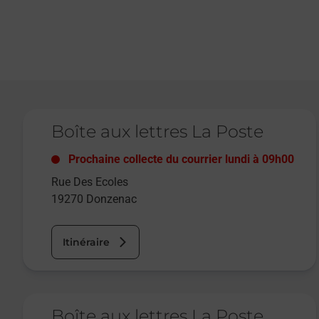
Le lien s'ouvre dans un nouvel onglet
Boîte aux lettres La Poste
Prochaine collecte du courrier
lundi
à
09h00
Rue Des Ecoles
19270
Donzenac
Itinéraire
Le lien s'ouvre dans un nouvel onglet
Boîte aux lettres La Poste