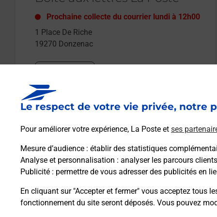
Prochaine collecte du courrier
lundi
à
12h00
1 Place De Riche
19270
Donzenac
Itinéraire
Le respect de votre vie privée, notre p
Le lien s'ouvre dans un nouvel onglet
Boîte aux lettres La Poste
Pour améliorer votre expérience, La Poste et
ses partenair
Prochaine collecte du courrier
lundi
à
09h00
Mesure d’audience
: établir des statistiques complémentair
155 Rue De La Riviere
Analyse et personnalisation
: analyser les parcours client
19270
Donzenac
Publicité
: permettre de vous adresser des publicités en lie
En cliquant sur "Accepter et fermer" vous acceptez tous le
Itinéraire
fonctionnement du site seront déposés. Vous pouvez modi