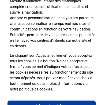
Mesure d’audience
: établir des statistiques
complémentaires sur l’utilisation de nos sites et
Le lien s'ouvre dans un nouvel onglet
suivre la navigation.
Boîte aux lettres La Poste
Analyse et personnalisation
: analyser les parcours
Prochaine collecte du courrier
lundi
à
08h30
clients et personnaliser en temps réel nos sites et
communications en fonction de votre navigation.
2 Place Jean Marie Dauzier
Publicité
: permettre de vous adresser des publicités
19150
Cornil
en lien avec vos centres d’intérêts sur notre site et
en dehors.
Itinéraire
En cliquant sur "Accepter et fermer" vous acceptez
tous les cookies. Le bouton "Ne pas accepter et
fermer" vous permet d'indiquer votre refus et seuls
Localiser
Liste Boîtes aux lettres
Corrèze
Cornil
les cookies nécessaires au fonctionnement du site
seront déposés. Vous pouvez modifier vos choix à
tout moment ou obtenir plus d'informations via
notre politique de cookies
.
Plan du site