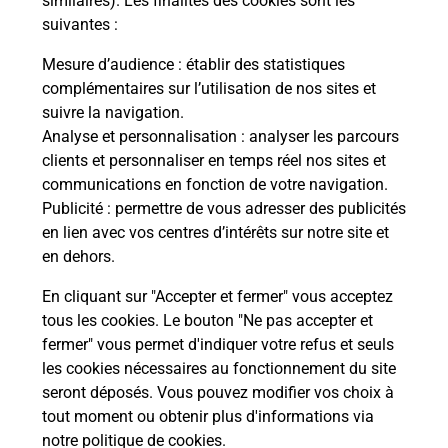
similaires). Les finalités des cookies sont les
suivantes :
Itinéraire
Mesure d’audience
: établir des statistiques
complémentaires sur l’utilisation de nos sites et
Le lien s'ouvre dans un nouvel onglet
suivre la navigation.
Boîte aux lettres La Poste
Analyse et personnalisation
: analyser les parcours
Collecte du courrier aujourd'hui à
08h30
clients et personnaliser en temps réel nos sites et
communications en fonction de votre navigation.
791 Route Du Maquis
Publicité
: permettre de vous adresser des publicités
19190
Beynat
en lien avec vos centres d’intérêts sur notre site et
en dehors.
Itinéraire
En cliquant sur "Accepter et fermer" vous acceptez
tous les cookies. Le bouton "Ne pas accepter et
fermer" vous permet d'indiquer votre refus et seuls
Localiser
Liste Boîtes aux lettres
Corrèze
Beynat
les cookies nécessaires au fonctionnement du site
seront déposés. Vous pouvez modifier vos choix à
tout moment ou obtenir plus d'informations via
notre politique de cookies
.