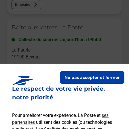
Itinéraire
Le lien s'ouvre dans un nouvel onglet
Boîte aux lettres La Poste
Collecte du courrier aujourd'hui à
09h00
La Faurie
19190
Beynat
Itinéraire
Ne pas accepter et fermer
Le respect de votre vie privée,
Le lien s'ouvre dans un nouvel onglet
Boîte aux lettres La Poste
notre priorité
Collecte du courrier aujourd'hui à
09h00
Pour améliorer votre expérience, La Poste et
ses
Lotissement Espagnagol
partenaires
utilisent des cookies (ou technologies
19190
Beynat