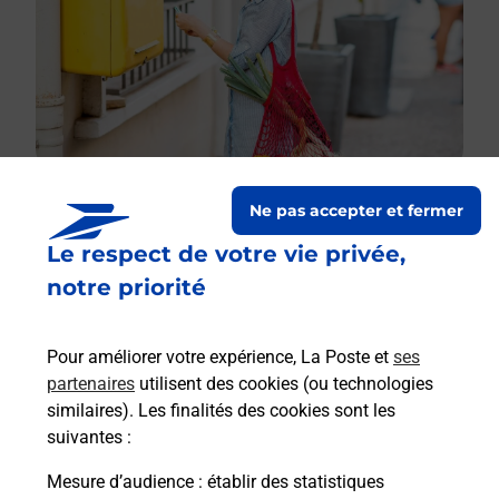
Ne pas accepter et fermer
Le respect de votre vie privée,
Le lien s'ouvre dans un nouvel onglet
Boîte aux lettres La Poste
notre priorité
Prochaine collecte du courrier
lundi
à
09h00
Pour améliorer votre expérience, La Poste et
ses
Le Bourg
partenaires
utilisent des cookies (ou technologies
19260
Affieux
similaires). Les finalités des cookies sont les
suivantes :
Itinéraire
Mesure d’audience
: établir des statistiques