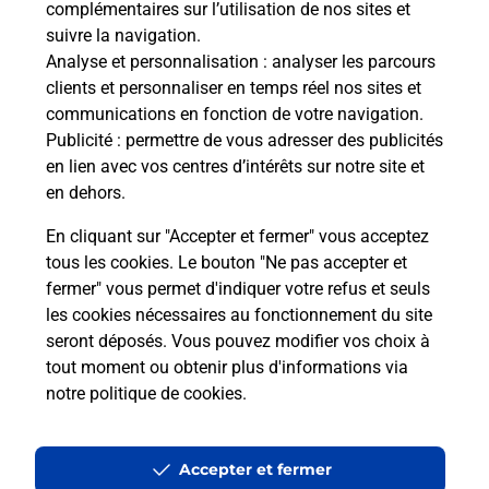
complémentaires sur l’utilisation de nos sites et
Le lien s'ouvre dans un nouvel onglet
suivre la navigation.
Boîte aux lettres La Poste
Analyse et personnalisation
: analyser les parcours
Prochaine collecte du courrier
lundi
à
09h00
clients et personnaliser en temps réel nos sites et
communications en fonction de votre navigation.
La Gane
Publicité
: permettre de vous adresser des publicités
19260
Affieux
en lien avec vos centres d’intérêts sur notre site et
en dehors.
Itinéraire
En cliquant sur "Accepter et fermer" vous acceptez
tous les cookies. Le bouton "Ne pas accepter et
fermer" vous permet d'indiquer votre refus et seuls
Localiser
Liste Boîtes aux lettres
Corrèze
Affieux
les cookies nécessaires au fonctionnement du site
seront déposés. Vous pouvez modifier vos choix à
tout moment ou obtenir plus d'informations via
notre politique de cookies
.
Plan du site
Accessibilité : partiellement conforme
Accepter et fermer