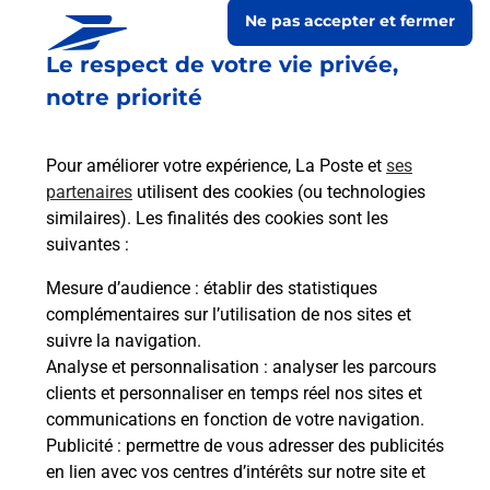
Ne pas accepter et fermer
Le respect de votre vie privée,
notre priorité
Pour améliorer votre expérience, La Poste et
ses
partenaires
utilisent des cookies (ou technologies
similaires). Les finalités des cookies sont les
suivantes :
Le lien s'ouvre dans un nouvel onglet
Boîte aux Lettres La Poste
Mesure d’audience
: établir des statistiques
complémentaires sur l’utilisation de nos sites et
Prochaine collecte du courrier
lundi
à
09h30
suivre la navigation.
Place De L Eglise
Analyse et personnalisation
: analyser les parcours
18260
Sury Es Bois
clients et personnaliser en temps réel nos sites et
communications en fonction de votre navigation.
Itinéraire
Publicité
: permettre de vous adresser des publicités
en lien avec vos centres d’intérêts sur notre site et