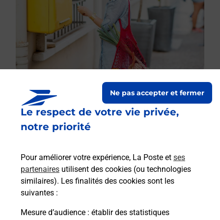
Ne pas accepter et fermer
Le respect de votre vie privée,
Le lien s'ouvre dans un nouvel onglet
Boîte aux lettres La Poste
notre priorité
Prochaine collecte du courrier
lundi
à
08h00
Pour améliorer votre expérience, La Poste et
ses
Les Crots De Vaux
partenaires
utilisent des cookies (ou technologies
18110
Quantilly
similaires). Les finalités des cookies sont les
suivantes :
Itinéraire
Mesure d’audience
: établir des statistiques