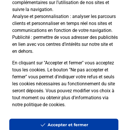
complémentaires sur l’utilisation de nos sites et
Le lien s'ouvre dans un nouvel onglet
suivre la navigation.
Boîte aux lettres La Poste
Analyse et personnalisation
: analyser les parcours
Prochaine collecte du courrier
lundi
à
08h00
clients et personnaliser en temps réel nos sites et
communications en fonction de votre navigation.
Place De L Eglise
Publicité
: permettre de vous adresser des publicités
18110
Quantilly
en lien avec vos centres d’intérêts sur notre site et
en dehors.
Itinéraire
En cliquant sur "Accepter et fermer" vous acceptez
tous les cookies. Le bouton "Ne pas accepter et
fermer" vous permet d'indiquer votre refus et seuls
Localiser
Liste Boîtes aux lettres
Cher
Quantilly
les cookies nécessaires au fonctionnement du site
seront déposés. Vous pouvez modifier vos choix à
tout moment ou obtenir plus d'informations via
notre politique de cookies
.
Plan du site
Accessibilité : partiellement conforme
Accepter et fermer