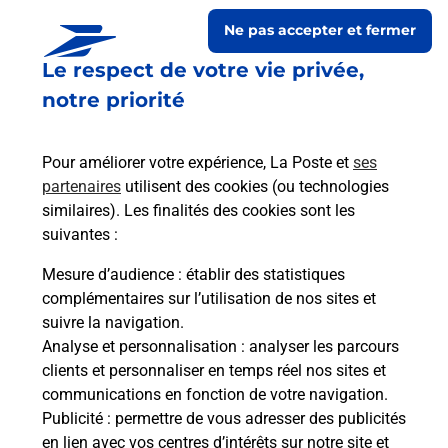
Ne pas accepter et fermer
Le respect de votre vie privée,
notre priorité
Pour améliorer votre expérience, La Poste et
ses
partenaires
utilisent des cookies (ou technologies
similaires). Les finalités des cookies sont les
Le lien s'ouvre dans un nouvel onglet
suivantes :
Boîte aux lettres La Poste
Mesure d’audience
: établir des statistiques
Collecte du courrier aujourd'hui à
14h00
complémentaires sur l’utilisation de nos sites et
suivre la navigation.
12 Grande Rue
Analyse et personnalisation
: analyser les parcours
18350
Ourouer Les Bourdelins
clients et personnaliser en temps réel nos sites et
communications en fonction de votre navigation.
Itinéraire
Publicité
: permettre de vous adresser des publicités
en lien avec vos centres d’intérêts sur notre site et