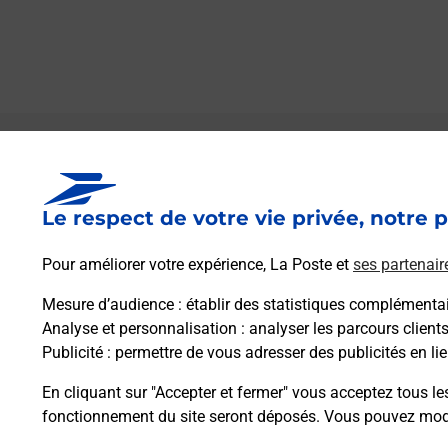
Le lien s'ouvre dans un nouvel onglet
Boîte aux lettres La Poste
Le respect de votre vie privée, notre p
Prochaine collecte du courrier
lundi
à
08h30
Le Bourg
Pour améliorer votre expérience, La Poste et
ses partenair
18130
Lantan
Mesure d’audience
: établir des statistiques complémentair
Analyse et personnalisation
: analyser les parcours client
Itinéraire
Publicité
: permettre de vous adresser des publicités en lie
En cliquant sur "Accepter et fermer" vous acceptez tous le
fonctionnement du site seront déposés. Vous pouvez modi