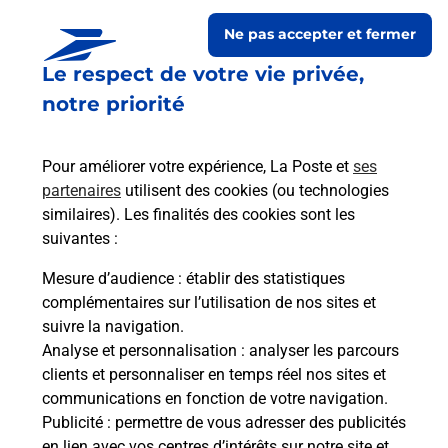
Ne pas accepter et fermer
Le respect de votre vie privée,
notre priorité
Pour améliorer votre expérience, La Poste et
ses
partenaires
utilisent des cookies (ou technologies
similaires). Les finalités des cookies sont les
Le lien s'ouvre dans un nouvel onglet
suivantes :
Boîte aux lettres La Poste
Mesure d’audience
: établir des statistiques
Prochaine collecte du courrier
vendredi
à
complémentaires sur l’utilisation de nos sites et
08h30
suivre la navigation.
Analyse et personnalisation
: analyser les parcours
5 Place De La Mairie
clients et personnaliser en temps réel nos sites et
18200
La Groutte
communications en fonction de votre navigation.
Publicité
: permettre de vous adresser des publicités
Itinéraire
en lien avec vos centres d’intérêts sur notre site et