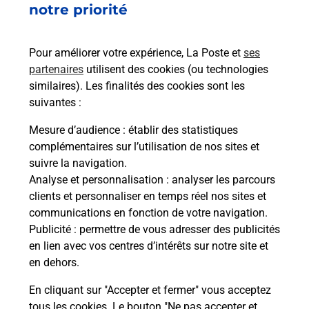
Boîte aux lettres La Poste
notre priorité
Prochaine collecte du courrier
lundi
à
09h00
Pour améliorer votre expérience, La Poste et
ses
2 Rue De La Mairie
partenaires
utilisent des cookies (ou technologies
18150
Cuffy
similaires). Les finalités des cookies sont les
suivantes :
Itinéraire
Mesure d’audience
: établir des statistiques
complémentaires sur l’utilisation de nos sites et
Le lien s'ouvre dans un nouvel onglet
suivre la navigation.
Boîte aux lettres La Poste
Analyse et personnalisation
: analyser les parcours
Prochaine collecte du courrier
lundi
à
09h00
clients et personnaliser en temps réel nos sites et
communications en fonction de votre navigation.
12 Rue Du Passeur
Publicité
: permettre de vous adresser des publicités
18150
Cuffy
en lien avec vos centres d’intérêts sur notre site et
en dehors.
Itinéraire
En cliquant sur "Accepter et fermer" vous acceptez
tous les cookies. Le bouton "Ne pas accepter et