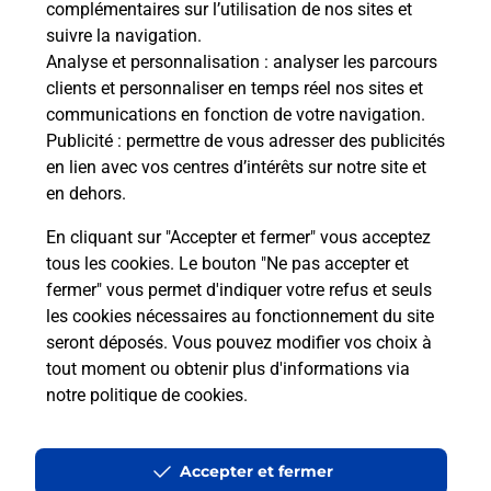
complémentaires sur l’utilisation de nos sites et
Le lien s'ouvre dans un nouvel onglet
suivre la navigation.
Boîte aux lettres La Poste
Analyse et personnalisation
: analyser les parcours
Collecte du courrier aujourd'hui à
08h30
clients et personnaliser en temps réel nos sites et
communications en fonction de votre navigation.
1032 Rue De Puyperoux
Publicité
: permettre de vous adresser des publicités
16560
Villejoubert
en lien avec vos centres d’intérêts sur notre site et
en dehors.
Itinéraire
En cliquant sur "Accepter et fermer" vous acceptez
tous les cookies. Le bouton "Ne pas accepter et
fermer" vous permet d'indiquer votre refus et seuls
Localiser
Liste Boîtes aux lettres
Charente
Villejoubert
les cookies nécessaires au fonctionnement du site
seront déposés. Vous pouvez modifier vos choix à
tout moment ou obtenir plus d'informations via
notre politique de cookies
.
Plan du site
Accessibilité : partiellement conforme
Accepter et fermer