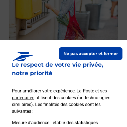
Ne pas accepter et fermer
Le respect de votre vie privée,
Le lien s'ouvre dans un nouvel onglet
Boîte aux lettres La Poste
notre priorité
Collecte du courrier aujourd'hui à
08h30
Pour améliorer votre expérience, La Poste et
ses
25 Rue De La Braconne
partenaires
utilisent des cookies (ou technologies
16560
Villejoubert
similaires). Les finalités des cookies sont les
suivantes :
Itinéraire
Mesure d’audience
: établir des statistiques