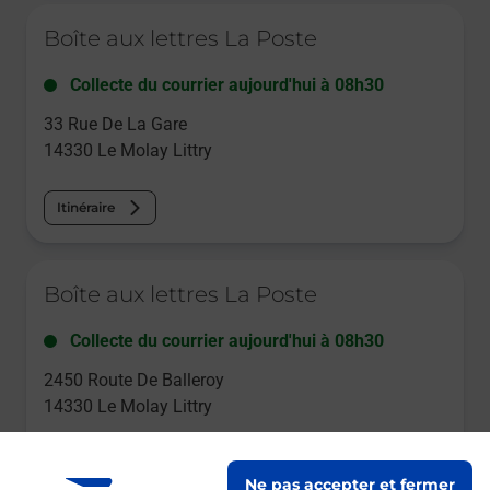
Le lien s'ouvre dans un nouvel onglet
Boîte aux lettres La Poste
Collecte du courrier aujourd'hui à
08h30
33 Rue De La Gare
14330
Le Molay Littry
Itinéraire
Le lien s'ouvre dans un nouvel onglet
Boîte aux lettres La Poste
Collecte du courrier aujourd'hui à
08h30
2450 Route De Balleroy
14330
Le Molay Littry
Itinéraire
Ne pas accepter et fermer