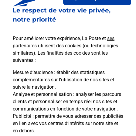
Le respect de votre vie privée,
Le lien s'ouvre dans un nouvel onglet
Boîte aux Lettres La Poste
notre priorité
Collecte du courrier aujourd'hui à
11h45
Pour améliorer votre expérience, La Poste et
ses
1 Rue De Dahlenburg
partenaires
utilisent des cookies (ou technologies
14330
Le Molay Littry
similaires). Les finalités des cookies sont les
suivantes :
Itinéraire
Mesure d’audience
: établir des statistiques
complémentaires sur l’utilisation de nos sites et
Le lien s'ouvre dans un nouvel onglet
suivre la navigation.
Boîte aux Lettres La Poste
Analyse et personnalisation
: analyser les parcours
Collecte du courrier aujourd'hui à
08h30
clients et personnaliser en temps réel nos sites et
communications en fonction de votre navigation.
1 Place Du Marche
Publicité
: permettre de vous adresser des publicités
14330
Le Molay Littry
en lien avec vos centres d’intérêts sur notre site et
en dehors.
Itinéraire