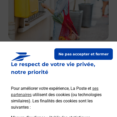
Ne pas accepter et fermer
Le lien s'ouvre dans un nouvel onglet
Le respect de votre vie privée,
Boîte aux lettres La Poste
notre priorité
Collecte du courrier aujourd'hui à
08h00
Rue Du Commerce
Pour améliorer votre expérience, La Poste et
ses
14290
La Vespiere Friardel
partenaires
utilisent des cookies (ou technologies
similaires). Les finalités des cookies sont les
Itinéraire
suivantes :