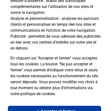
Mesure d’audience
: établir des statistiques
Le lien s'ouvre dans un nouvel onglet
complémentaires sur l’utilisation de nos sites et
Boîte aux lettres La Poste
suivre la navigation.
Analyse et personnalisation
: analyser les parcours
Collecte du courrier aujourd'hui à
08h00
clients et personnaliser en temps réel nos sites et
Le Bourg
communications en fonction de votre navigation.
14290
La Vespiere Friardel
Publicité
: permettre de vous adresser des publicités
en lien avec vos centres d’intérêts sur notre site et
Itinéraire
en dehors.
En cliquant sur "Accepter et fermer" vous acceptez
tous les cookies. Le bouton "Ne pas accepter et
Localiser
Liste Boîtes aux lettres
Calvados
fermer" vous permet d'indiquer votre refus et seuls
La Vespiere Friardel
les cookies nécessaires au fonctionnement du site
seront déposés. Vous pouvez modifier vos choix à
tout moment ou obtenir plus d'informations via
notre politique de cookies
.
Plan du site
Accessibilité : partiellement conforme