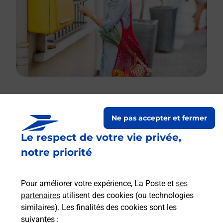
Le lien s'ouvre dans un nouvel onglet
Ne pas accepter et fermer
Boîte aux lettres La Poste
Le respect de votre vie privée,
Prochaine collecte du courrier
vendredi
à
notre priorité
08h00
610 Carrefour Maison Blanche
Pour améliorer votre expérience, La Poste et
ses
14430
Douville En Auge
partenaires
utilisent des cookies (ou technologies
similaires). Les finalités des cookies sont les
Itinéraire
suivantes :