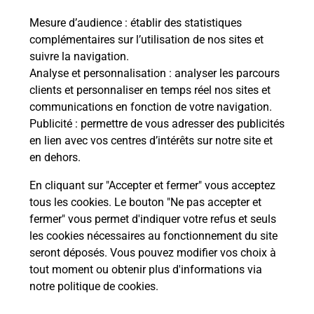
Mesure d’audience
: établir des statistiques
Le lien s'ouvre dans un nouvel onglet
complémentaires sur l’utilisation de nos sites et
Boîte aux Lettres La Poste
suivre la navigation.
Prochaine collecte du courrier
vendredi
à
Analyse et personnalisation
: analyser les parcours
08h00
clients et personnaliser en temps réel nos sites et
communications en fonction de votre navigation.
263 Chemin De L Eglise
Publicité
: permettre de vous adresser des publicités
14430
Douville En Auge
en lien avec vos centres d’intérêts sur notre site et
en dehors.
Itinéraire
En cliquant sur "Accepter et fermer" vous acceptez
tous les cookies. Le bouton "Ne pas accepter et
fermer" vous permet d'indiquer votre refus et seuls
Localiser
Liste Boîtes aux lettres
Calvados
Douville En Auge
les cookies nécessaires au fonctionnement du site
seront déposés. Vous pouvez modifier vos choix à
tout moment ou obtenir plus d'informations via
notre politique de cookies
.
Plan du site