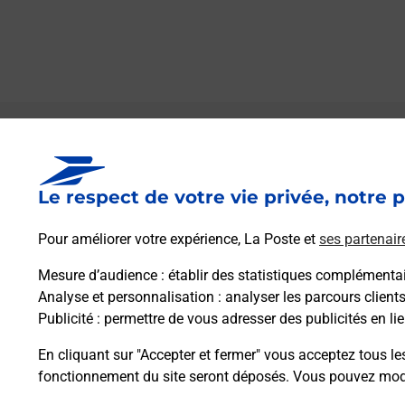
Le lien s'ouvre dans un nouvel onglet
Boîte aux lettres La Poste
Le respect de votre vie privée, notre p
Prochaine collecte du courrier
vendredi
à
08h30
Pour améliorer votre expérience, La Poste et
ses partenair
21 Route Des Ecoles
14220
Croisilles
Mesure d’audience
: établir des statistiques complémentair
Analyse et personnalisation
: analyser les parcours client
Publicité
: permettre de vous adresser des publicités en lie
Itinéraire
En cliquant sur "Accepter et fermer" vous acceptez tous le
fonctionnement du site seront déposés. Vous pouvez modi