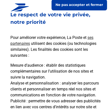
Ne pas accepter et fermer
Le respect de votre vie privée,
notre priorité
Pour améliorer votre expérience, La Poste et
ses
partenaires
utilisent des cookies (ou technologies
similaires). Les finalités des cookies sont les
suivantes :
Le lien s'ouvre dans un nouvel onglet
Boîte aux lettres La Poste
Mesure d’audience
: établir des statistiques
complémentaires sur l’utilisation de nos sites et
Collecte du courrier aujourd'hui à
08h00
suivre la navigation.
Chemin Du Lavoir
Analyse et personnalisation
: analyser les parcours
14800
Canapville
clients et personnaliser en temps réel nos sites et
communications en fonction de votre navigation.
Itinéraire
Publicité
: permettre de vous adresser des publicités
en lien avec vos centres d’intérêts sur notre site et