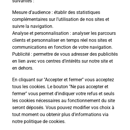
suivantes :
Mesure d’audience
: établir des statistiques
Le lien s'ouvre dans un nouvel onglet
complémentaires sur l’utilisation de nos sites et
Boîte aux lettres La Poste
suivre la navigation.
Analyse et personnalisation
: analyser les parcours
Collecte du courrier aujourd'hui à
08h00
clients et personnaliser en temps réel nos sites et
Route De Mezidon
communications en fonction de votre navigation.
14340
Belle Vie En Auge
Publicité
: permettre de vous adresser des publicités
en lien avec vos centres d’intérêts sur notre site et
Itinéraire
en dehors.
En cliquant sur "Accepter et fermer" vous acceptez
tous les cookies. Le bouton "Ne pas accepter et
Localiser
Liste Boîtes aux lettres
Calvados
fermer" vous permet d'indiquer votre refus et seuls
Belle Vie En Auge
les cookies nécessaires au fonctionnement du site
seront déposés. Vous pouvez modifier vos choix à
tout moment ou obtenir plus d'informations via
notre politique de cookies
.
Plan du site