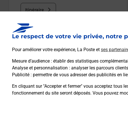
Itinéraire
Le lien s'ouvre dans un nouvel onglet
Le respect de votre vie privée, notre p
Boîte aux Lettres La Poste
Pour améliorer votre expérience, La Poste et
ses partenair
Prochaine collecte du courrier
samedi
à
07h00
Mesure d’audience
: établir des statistiques complémentair
14 Avenue Du General De Gaulle
Analyse et personnalisation
: analyser les parcours client
13960
Sausset Les Pins
Publicité
: permettre de vous adresser des publicités en lie
En cliquant sur "Accepter et fermer" vous acceptez tous le
Itinéraire
fonctionnement du site seront déposés. Vous pouvez modi
Plan du site