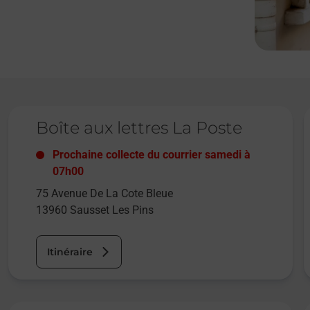
Le lien s'ouvre dans un nouvel onglet
L
Boîte aux lettres La Poste
Prochaine collecte du courrier
samedi
à
07h00
75 Avenue De La Cote Bleue
13960
Sausset Les Pins
Itinéraire
Le lien s'ouvre dans un nouvel onglet
L