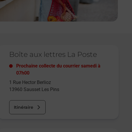
e lien s'ouvre dans un nouvel onglet
Boîte aux lettres La Poste
Prochaine collecte du courrier
samedi
à
07h00
1 Rue Hector Berlioz
13960
Sausset Les Pins
Itinéraire
e lien s'ouvre dans un nouvel onglet