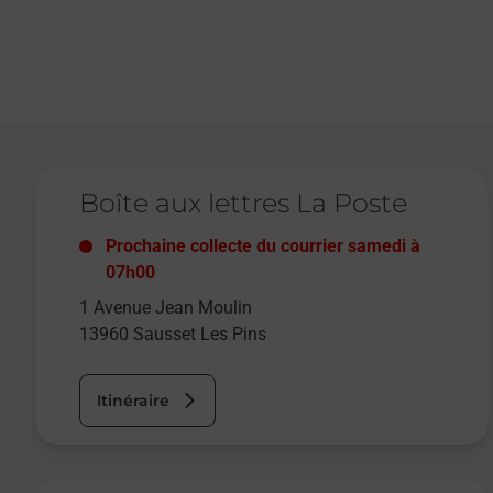
Le lien s'ouvre dans un nouvel onglet
Boîte aux lettres La Poste
Prochaine collecte du courrier
samedi
à
07h00
1 Avenue Jean Moulin
13960
Sausset Les Pins
Itinéraire
Le lien s'ouvre dans un nouvel onglet