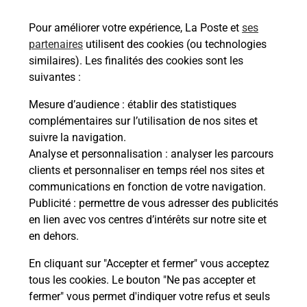
295 Boulevard De Senanque
Pour améliorer votre expérience, La Poste et
ses
13300
Salon De Provence
partenaires
utilisent des cookies (ou technologies
similaires). Les finalités des cookies sont les
Itinéraire
suivantes :
Mesure d’audience
: établir des statistiques
Le lien s'ouvre dans un nouvel onglet
complémentaires sur l’utilisation de nos sites et
Boîte aux Lettres La Poste
suivre la navigation.
Analyse et personnalisation
: analyser les parcours
Prochaine collecte du courrier
lundi
à
09h00
clients et personnaliser en temps réel nos sites et
50 Rue Du Rhone
communications en fonction de votre navigation.
13300
Salon De Provence
Publicité
: permettre de vous adresser des publicités
en lien avec vos centres d’intérêts sur notre site et
Itinéraire
en dehors.
En cliquant sur "Accepter et fermer" vous acceptez
tous les cookies. Le bouton "Ne pas accepter et
Localiser
Liste Boîtes aux lettres
Bouches-du-Rhône
fermer" vous permet d'indiquer votre refus et seuls