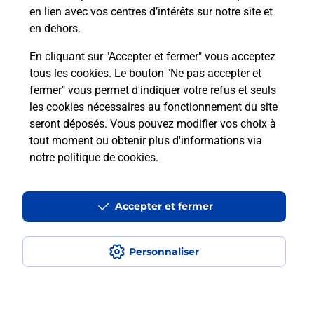
en lien avec vos centres d’intérêts sur notre site et
Itinéraire
en dehors.
En cliquant sur "Accepter et fermer" vous acceptez
tous les cookies. Le bouton "Ne pas accepter et
Localiser
Liste Boîtes aux lettres
Bouches-du-Rhône
fermer" vous permet d'indiquer votre refus et seuls
Saint Victoret
les cookies nécessaires au fonctionnement du site
seront déposés. Vous pouvez modifier vos choix à
tout moment ou obtenir plus d'informations via
notre politique de cookies
.
Plan du site
Accessibilité : partiellement conforme
Accepter et fermer
Conditions contractuelles
Personnaliser
Mentions légales
Données personnelles et cookies