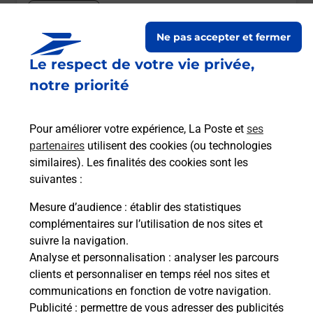
Itinéraire
Ne pas accepter et fermer
Le lien s'ouvre dans un nouvel onglet
Le respect de votre vie privée,
Boîte aux lettres La Poste
notre priorité
Prochaine collecte du courrier
mardi
à
09h00
100 Rue Frederic Mistral
Pour améliorer votre expérience, La Poste et
ses
13730
Saint Victoret
partenaires
utilisent des cookies (ou technologies
similaires). Les finalités des cookies sont les
Itinéraire
suivantes :
Mesure d’audience
: établir des statistiques
Le lien s'ouvre dans un nouvel onglet
complémentaires sur l’utilisation de nos sites et
Boîte aux Lettres La Poste
suivre la navigation.
Analyse et personnalisation
: analyser les parcours
Prochaine collecte du courrier
mardi
à
09h00
clients et personnaliser en temps réel nos sites et
460 Boulevard De La Liberation
communications en fonction de votre navigation.
13730
Saint Victoret
Publicité
: permettre de vous adresser des publicités