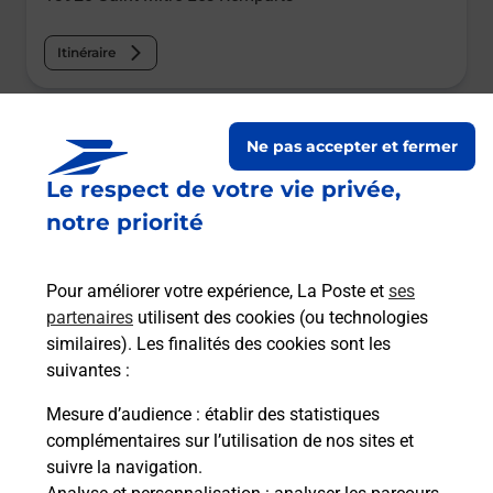
Itinéraire
Le lien s'ouvre dans un nouvel onglet
Boîte aux lettres La Poste
Ne pas accepter et fermer
Le respect de votre vie privée,
Prochaine collecte du courrier
vendredi
à
09h00
notre priorité
261 Avenue De Massane
13920
Saint Mitre Les Remparts
Pour améliorer votre expérience, La Poste et
ses
partenaires
utilisent des cookies (ou technologies
Itinéraire
similaires). Les finalités des cookies sont les
suivantes :
Le lien s'ouvre dans un nouvel onglet
Mesure d’audience
: établir des statistiques
Boîte aux lettres La Poste
complémentaires sur l’utilisation de nos sites et
suivre la navigation.
Prochaine collecte du courrier
vendredi
à