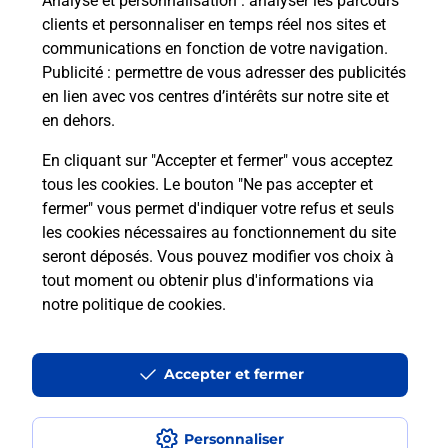
Analyse et personnalisation
: analyser les parcours
09h00
clients et personnaliser en temps réel nos sites et
Carrefour De Varage
communications en fonction de votre navigation.
13920
Saint Mitre Les Remparts
Publicité
: permettre de vous adresser des publicités
en lien avec vos centres d’intérêts sur notre site et
Itinéraire
en dehors.
En cliquant sur "Accepter et fermer" vous acceptez
tous les cookies. Le bouton "Ne pas accepter et
Localiser
Liste Boîtes aux lettres
Bouches-du-Rhône
fermer" vous permet d'indiquer votre refus et seuls
Saint Mitre Les Remparts
les cookies nécessaires au fonctionnement du site
seront déposés. Vous pouvez modifier vos choix à
tout moment ou obtenir plus d'informations via
notre politique de cookies
.
Plan du site
Accessibilité : partiellement conforme
Accepter et fermer
Conditions contractuelles
Personnaliser