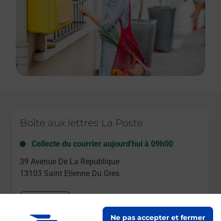
Le lien s'ouvre dans un nouvel onglet
Boîte aux lettres La Poste
Collecte du courrier aujourd'hui à
09h00
39 Avenue De La Republique
13103
Saint Etienne Du Gres
Itinéraire
Ne pas accepter et fermer