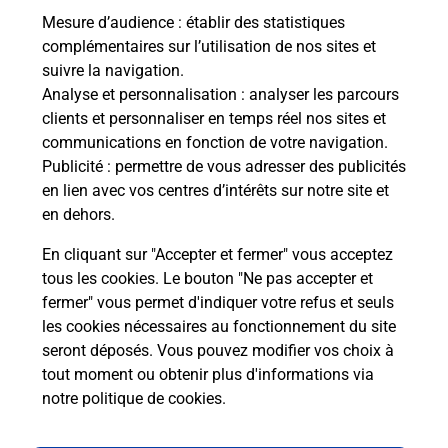
Mesure d’audience
: établir des statistiques
Le lien s'ouvre dans un nouvel onglet
complémentaires sur l’utilisation de nos sites et
Boîte aux lettres La Poste
suivre la navigation.
Analyse et personnalisation
: analyser les parcours
Prochaine collecte du courrier
samedi
à
08h15
clients et personnaliser en temps réel nos sites et
Route Du Loir
communications en fonction de votre navigation.
13250
Saint Chamas
Publicité
: permettre de vous adresser des publicités
en lien avec vos centres d’intérêts sur notre site et
Itinéraire
en dehors.
En cliquant sur "Accepter et fermer" vous acceptez
tous les cookies. Le bouton "Ne pas accepter et
Localiser
Liste Boîtes aux lettres
Bouches-du-Rhône
fermer" vous permet d'indiquer votre refus et seuls
Saint Chamas
les cookies nécessaires au fonctionnement du site
seront déposés. Vous pouvez modifier vos choix à
tout moment ou obtenir plus d'informations via
notre politique de cookies
.
Plan du site