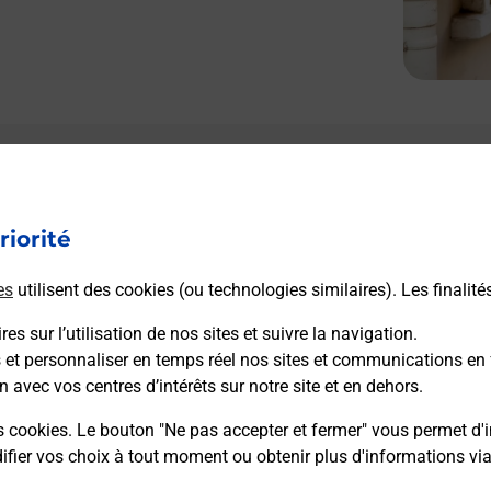
Le lien s'ouvre dans un nouvel onglet
Boîte aux lettres La Poste
riorité
Prochaine collecte du courrier
lundi
à
09h00
Avenue Du Verdalai
es
utilisent des cookies (ou technologies similaires). Les finalité
13790
Peynier
es sur l’utilisation de nos sites et suivre la navigation.
s et personnaliser en temps réel nos sites et communications en 
Itinéraire
n avec vos centres d’intérêts sur notre site et en dehors.
s cookies. Le bouton "Ne pas accepter et fermer" vous permet d'i
fier vos choix à tout moment ou obtenir plus d'informations vi