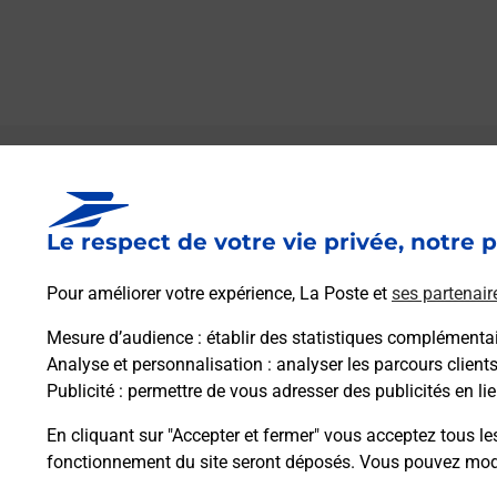
Le lien s'ouvre dans un nouvel onglet
Boîte aux lettres La Poste
Le respect de votre vie privée, notre p
Prochaine collecte du courrier
lundi
à
09h00
8 Avenue De La Liberation
Pour améliorer votre expérience, La Poste et
ses partenair
13790
Peynier
Mesure d’audience
: établir des statistiques complémentair
Analyse et personnalisation
: analyser les parcours client
Itinéraire
Publicité
: permettre de vous adresser des publicités en lie
En cliquant sur "Accepter et fermer" vous acceptez tous le
fonctionnement du site seront déposés. Vous pouvez modi