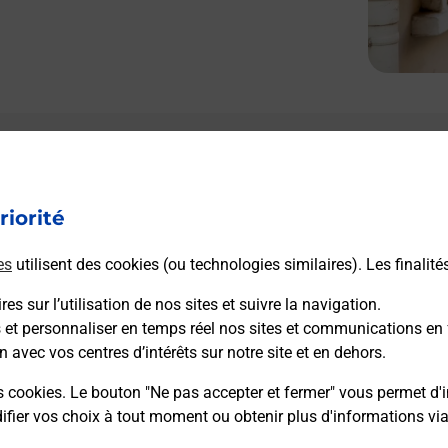
Le lien s'ouvre dans un nouvel onglet
L
Boîte aux lettres La Poste
riorité
Prochaine collecte du courrier
vendredi
à
09h00
es
utilisent des cookies (ou technologies similaires). Les finalité
Avenue Des Alpilles
13520
Maussane Les Alpilles
es sur l’utilisation de nos sites et suivre la navigation.
s et personnaliser en temps réel nos sites et communications en 
n avec vos centres d’intérêts sur notre site et en dehors.
Itinéraire
s cookies. Le bouton "Ne pas accepter et fermer" vous permet d'i
fier vos choix à tout moment ou obtenir plus d'informations vi