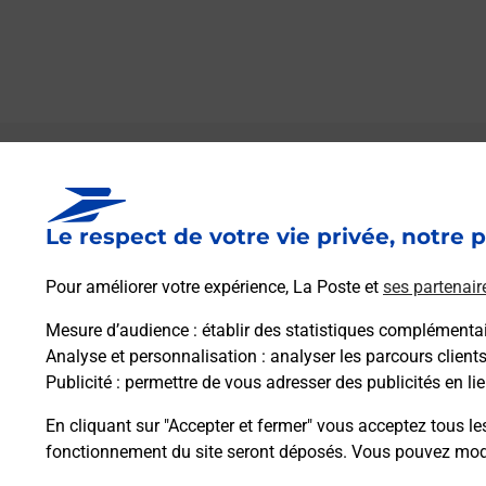
Le lien s'ouvre dans un nouvel onglet
Boîte aux Lettres La Poste
Le respect de votre vie privée, notre p
Prochaine collecte du courrier
vendredi
à
14h45
Pour améliorer votre expérience, La Poste et
ses partenair
Rue De La Gare
13520
Maussane Les Alpilles
Mesure d’audience
: établir des statistiques complémentair
Analyse et personnalisation
: analyser les parcours client
Publicité
: permettre de vous adresser des publicités en lie
Itinéraire
En cliquant sur "Accepter et fermer" vous acceptez tous le
fonctionnement du site seront déposés. Vous pouvez modi