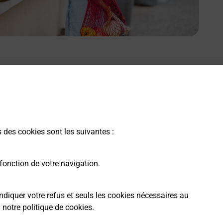
e lien s'ouvre dans un nouvel onglet
Boîte aux Lettres La Poste
Prochaine collecte du courrier
vendredi
à
09h00
s des cookies sont les suivantes :
72 Avenue De La Vallee Des Baux
13520
Maussane Les Alpilles
fonction de votre navigation.
Itinéraire
ndiquer votre refus et seuls les cookies nécessaires au
a
notre politique de cookies
.