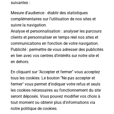
suivantes :
Le lien s'ouvre dans un nouvel onglet
Mesure d’audience
: établir des statistiques
Boîte aux lettres La Poste
complémentaires sur l’utilisation de nos sites et
suivre la navigation.
Prochaine collecte du courrier
vendredi
à
Analyse et personnalisation
: analyser les parcours
12h00
clients et personnaliser en temps réel nos sites et
Grand Rue
communications en fonction de votre navigation.
13113
Lamanon
Publicité
: permettre de vous adresser des publicités
en lien avec vos centres d’intérêts sur notre site et
Itinéraire
en dehors.
En cliquant sur "Accepter et fermer" vous acceptez
tous les cookies. Le bouton "Ne pas accepter et
Localiser
Liste Boîtes aux lettres
Bouches-du-Rhône
fermer" vous permet d'indiquer votre refus et seuls
Lamanon
les cookies nécessaires au fonctionnement du site
seront déposés. Vous pouvez modifier vos choix à
tout moment ou obtenir plus d'informations via
notre politique de cookies
.