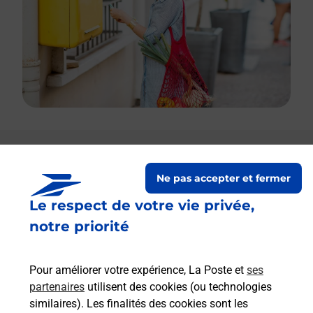
Le lien s'ouvre dans un nouvel onglet
Boîte aux lettres La Poste
Ne pas accepter et fermer
Le respect de votre vie privée,
Prochaine collecte du courrier
vendredi
à
09h00
notre priorité
7 Rue De La Marjolaine
13113
Lamanon
Pour améliorer votre expérience, La Poste et
ses
partenaires
utilisent des cookies (ou technologies
Itinéraire
similaires). Les finalités des cookies sont les