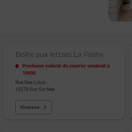
Le lien s'ouvre dans un nouvel onglet
L
Boîte aux lettres La Poste
Prochaine collecte du courrier
vendredi
à
16h00
Rue Des Lotus
13270
Fos Sur Mer
Itinéraire
Le lien s'ouvre dans un nouvel onglet
L