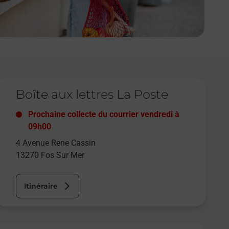
e lien s'ouvre dans un nouvel onglet
Boîte aux lettres La Poste
Prochaine collecte du courrier
vendredi
à
09h00
4 Avenue Rene Cassin
13270
Fos Sur Mer
Itinéraire
e lien s'ouvre dans un nouvel onglet