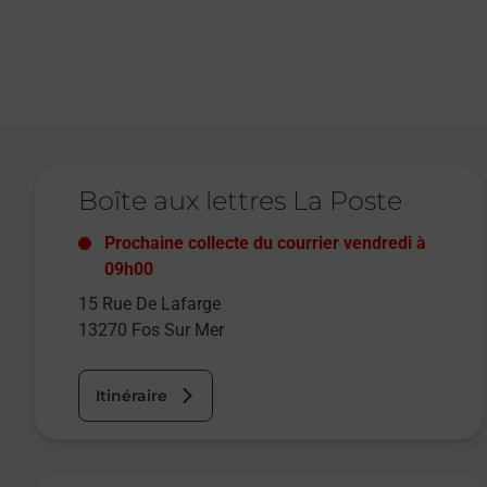
Le lien s'ouvre dans un nouvel onglet
Boîte aux lettres La Poste
Prochaine collecte du courrier
vendredi
à
09h00
15 Rue De Lafarge
13270
Fos Sur Mer
Itinéraire
Le lien s'ouvre dans un nouvel onglet