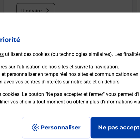
Itinéraire
Le lien s'ouvre dans un nouvel onglet
riorité
Boîte aux Lettres La Poste
es
utilisent des cookies (ou technologies similaires). Les finalité
Prochaine collecte du courrier
vendredi
à
09h00
es sur l’utilisation de nos sites et suivre la navigation.
115 Avenue Louise Michel
s et personnaliser en temps réel nos sites et communications en 
13270
Fos Sur Mer
n avec vos centres d’intérêts sur notre site et en dehors.
s cookies. Le bouton "Ne pas accepter et fermer" vous permet d'i
Itinéraire
fier vos choix à tout moment ou obtenir plus d'informations vi
Personnaliser
Ne pas accept
Accessibilité : partiellement conforme
Conditions contractuel