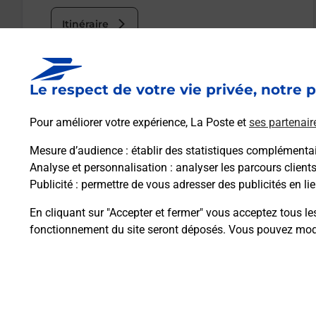
Itinéraire
Le lien s'ouvre dans un nouvel onglet
Le respect de votre vie privée, notre p
Boîte aux lettres La Poste
Pour améliorer votre expérience, La Poste et
ses partenair
Prochaine collecte du courrier
vendredi
à
09h00
Mesure d’audience
: établir des statistiques complémentair
185 Avenue De Cantegrillet
Analyse et personnalisation
: analyser les parcours client
13270
Fos Sur Mer
Publicité
: permettre de vous adresser des publicités en lie
En cliquant sur "Accepter et fermer" vous acceptez tous le
Itinéraire
fonctionnement du site seront déposés. Vous pouvez modi
Plan du site