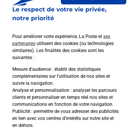
Le lien s'ouvre dans un nouvel onglet
Le respect de votre vie privée,
Boîte aux Lettres La Poste
notre priorité
Collecte du courrier aujourd'hui à
09h00
Impasse De La Farigoulette
Pour améliorer votre expérience, La Poste et
ses
13810
Eygalieres
partenaires
utilisent des cookies (ou technologies
similaires). Les finalités des cookies sont les
Itinéraire
suivantes :
Mesure d’audience
: établir des statistiques
Le lien s'ouvre dans un nouvel onglet
complémentaires sur l’utilisation de nos sites et
Boîte aux Lettres La Poste
suivre la navigation.
Analyse et personnalisation
: analyser les parcours
Collecte du courrier aujourd'hui à
14h30
clients et personnaliser en temps réel nos sites et
186 Avenue Charles De Gaulle
communications en fonction de votre navigation.
13810
Eygalieres
Publicité
: permettre de vous adresser des publicités
en lien avec vos centres d’intérêts sur notre site et
Itinéraire
en dehors.