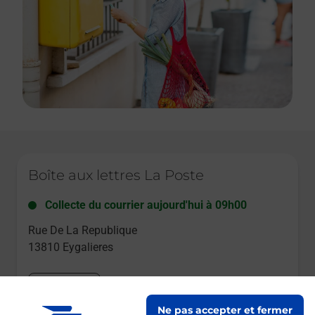
Le lien s'ouvre dans un nouvel onglet
Boîte aux lettres La Poste
Collecte du courrier aujourd'hui à
09h00
Rue De La Republique
13810
Eygalieres
Itinéraire
Ne pas accepter et fermer